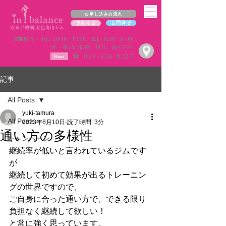
お申し込みの流れ
お問合せ
予約する
完全予約制 女性専用ジム
営業時間：平日 10:00〜19:30、土日 8:00〜16:00
休：第1&3日曜、祝日、他不定休
☎︎ 019-656-0227
News
記事
All Posts
yuki-tamura
All Posts
2023年8月10日
読了時間: 3分
通い方の多様性
キャンペーン
継続率が低いと言われているジムです
が
継続して初めて効果が出るトレーニン
グの世界ですので、
ご自身に合った通い方で、できる限り
負担なく継続して欲しい！
と常に強く思っています。