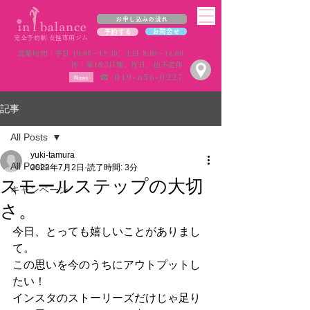
お申し込みの流れ
お問合せ
予約する
完全予約制 女性専用ジム
営業時間：平日 10:00〜19:30、土日 8:00〜16:00
休：第1&3日曜、祝日、他不定休
☎︎ 019-656-0227
News
記事
All Posts
yuki-tamura
All Posts
2023年7月2日
読了時間: 3分
スモールステップの大切
キャンペーン
さ。
今日、とっても嬉しいことがありまし
て。
この思いを今のうちにアウトプットし
たい！
インスタのストーリーズだけじゃ足り